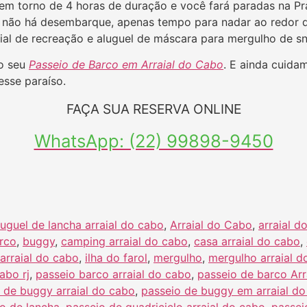
em torno de 4 horas de duração e você fará paradas na Prai
de não há desembarque, apenas tempo para nadar ao redor
ial de recreação e aluguel de máscara para mergulho de sn
 o seu
Passeio de Barco em Arraial do Cabo
. E ainda cuida
esse paraíso.
FAÇA SUA RESERVA ONLINE
WhatsApp: (22) 99898-9450
luguel de lancha arraial do cabo
,
Arraial do Cabo
,
arraial d
rco
,
buggy
,
camping arraial do cabo
,
casa arraial do cabo
,
arraial do cabo
,
ilha do farol
,
mergulho
,
mergulho arraial d
abo rj
,
passeio barco arraial do cabo
,
passeio de barco Arr
 de buggy arraial do cabo
,
passeio de buggy em arraial d