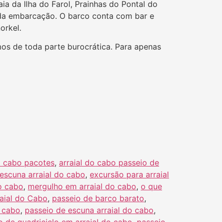
a da Ilha do Farol, Prainhas do Pontal do
 da embarcação. O barco conta com bar e
orkel.
mos de toda parte burocrática. Para apenas
o cabo pacotes
,
arraial do cabo passeio de
escuna arraial do cabo
,
excursão para arraial
o cabo
,
mergulho em arraial do cabo
,
o que
aial do Cabo
,
passeio de barco barato
,
o cabo
,
passeio de escuna arraial do cabo
,