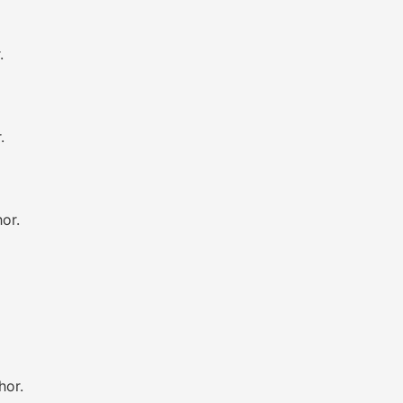
.
.
or.
hor.