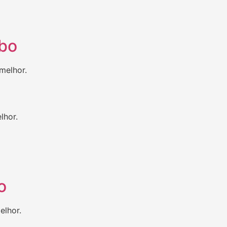
abo
melhor.
lhor.
o
elhor.