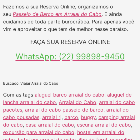
Fazemos a sua Reserva Online, organizamos o
seu
Passeio de Barco em Arraial do Cabo
. E ainda
cuidamos de toda parte burocrática. Para apenas você
vim e aproveitar o que tem de melhor nesse paraíso.
FAÇA SUA RESERVA ONLINE
WhatsApp: (22) 99898-9450
Buscado: Viajar Arraial do Cabo
Com as tags
aluguel barco arraial do cabo
,
aluguel de
lancha arraial do cabo
,
Arraial do Cabo
,
arraial do cabo
pacotes
,
arraial do cabo passeio de barco
,
arraial do
cabo pousadas
,
arraial rj
,
barco
,
buggy
,
camping arraial
do cabo
,
casa arraial do cabo
,
escuna arraial do cabo
,
excursão para arraial do cabo
,
hostel em arraial do
cabo
,
hotel em arraial do cabo
,
ilha do farol
,
mergulho
,