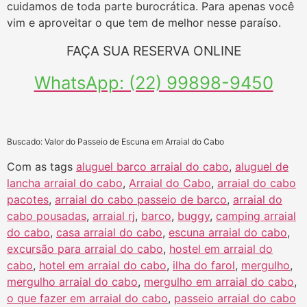
cuidamos de toda parte burocrática. Para apenas você
vim e aproveitar o que tem de melhor nesse paraíso.
FAÇA SUA RESERVA ONLINE
WhatsApp: (22) 99898-9450
Buscado: Valor do Passeio de Escuna em Arraial do Cabo
Com as tags
aluguel barco arraial do cabo
,
aluguel de
lancha arraial do cabo
,
Arraial do Cabo
,
arraial do cabo
pacotes
,
arraial do cabo passeio de barco
,
arraial do
cabo pousadas
,
arraial rj
,
barco
,
buggy
,
camping arraial
do cabo
,
casa arraial do cabo
,
escuna arraial do cabo
,
excursão para arraial do cabo
,
hostel em arraial do
cabo
,
hotel em arraial do cabo
,
ilha do farol
,
mergulho
,
mergulho arraial do cabo
,
mergulho em arraial do cabo
,
o que fazer em arraial do cabo
,
passeio arraial do cabo