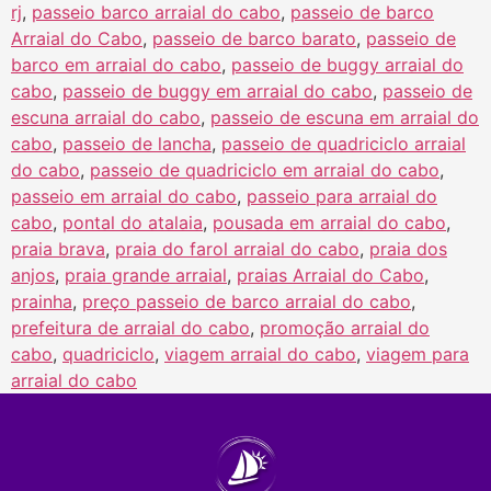
rj
,
passeio barco arraial do cabo
,
passeio de barco
Arraial do Cabo
,
passeio de barco barato
,
passeio de
barco em arraial do cabo
,
passeio de buggy arraial do
cabo
,
passeio de buggy em arraial do cabo
,
passeio de
escuna arraial do cabo
,
passeio de escuna em arraial do
cabo
,
passeio de lancha
,
passeio de quadriciclo arraial
do cabo
,
passeio de quadriciclo em arraial do cabo
,
passeio em arraial do cabo
,
passeio para arraial do
cabo
,
pontal do atalaia
,
pousada em arraial do cabo
,
praia brava
,
praia do farol arraial do cabo
,
praia dos
anjos
,
praia grande arraial
,
praias Arraial do Cabo
,
prainha
,
preço passeio de barco arraial do cabo
,
prefeitura de arraial do cabo
,
promoção arraial do
cabo
,
quadriciclo
,
viagem arraial do cabo
,
viagem para
arraial do cabo