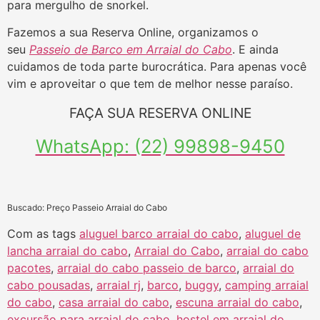
para mergulho de snorkel.
Fazemos a sua Reserva Online, organizamos o
seu
Passeio de Barco em Arraial do Cabo
. E ainda
cuidamos de toda parte burocrática. Para apenas você
vim e aproveitar o que tem de melhor nesse paraíso.
FAÇA SUA RESERVA ONLINE
WhatsApp: (22) 99898-9450
Buscado: Preço Passeio Arraial do Cabo
Com as tags
aluguel barco arraial do cabo
,
aluguel de
lancha arraial do cabo
,
Arraial do Cabo
,
arraial do cabo
pacotes
,
arraial do cabo passeio de barco
,
arraial do
cabo pousadas
,
arraial rj
,
barco
,
buggy
,
camping arraial
do cabo
,
casa arraial do cabo
,
escuna arraial do cabo
,
excursão para arraial do cabo
,
hostel em arraial do