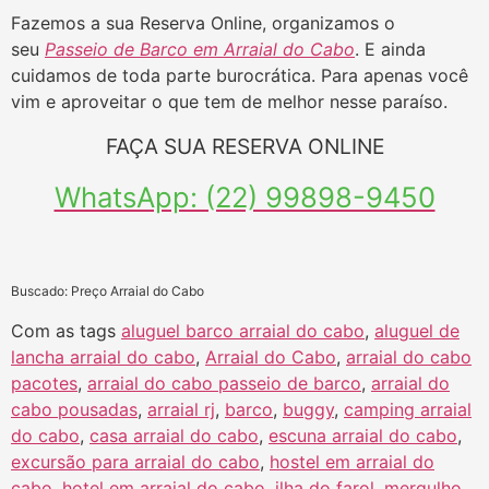
Fazemos a sua Reserva Online, organizamos o
seu
Passeio de Barco em Arraial do Cabo
. E ainda
cuidamos de toda parte burocrática. Para apenas você
vim e aproveitar o que tem de melhor nesse paraíso.
FAÇA SUA RESERVA ONLINE
WhatsApp: (22) 99898-9450
Buscado: Preço Arraial do Cabo
Com as tags
aluguel barco arraial do cabo
,
aluguel de
lancha arraial do cabo
,
Arraial do Cabo
,
arraial do cabo
pacotes
,
arraial do cabo passeio de barco
,
arraial do
cabo pousadas
,
arraial rj
,
barco
,
buggy
,
camping arraial
do cabo
,
casa arraial do cabo
,
escuna arraial do cabo
,
excursão para arraial do cabo
,
hostel em arraial do
cabo
,
hotel em arraial do cabo
,
ilha do farol
,
mergulho
,