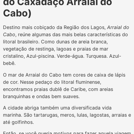
do Caxadaço Arraial do
Cabo)
Destino mais cobiçado da Região dos Lagos,
Arraial do
Cabo
, reúne algumas das mais belas características do
litoral brasileiro. Como dunas de areia branca,
vegetação de restinga, lagoas e praias de mar
cristalino, Azul-piscina. Verde-água. Turquesa. Azul-
bebê.
O mar de Arraial do Cabo tem cores de caixa de lápis
de cor. Nesse pedaço do litoral fluminense,
encontramos praias dublê de Caribe, com areias
branquinhas e ondas bem suaves.
A cidade abriga também uma diversificada vida
marinha. São tartarugas, meros, lulas, lagostas, arraias e
até golfinhos.
Então, se você queria motivos para fazer aquela viagem