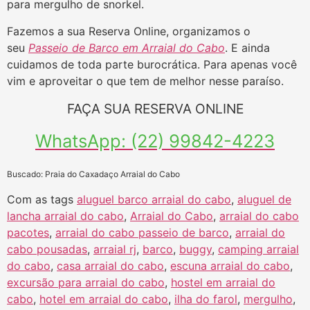
para mergulho de snorkel.
Fazemos a sua Reserva Online, organizamos o
seu
Passeio de Barco em Arraial do Cabo
. E ainda
cuidamos de toda parte burocrática. Para apenas você
vim e aproveitar o que tem de melhor nesse paraíso.
FAÇA SUA RESERVA ONLINE
WhatsApp: (22) 99842-4223
Buscado: Praia do Caxadaço Arraial do Cabo
Com as tags
aluguel barco arraial do cabo
,
aluguel de
lancha arraial do cabo
,
Arraial do Cabo
,
arraial do cabo
pacotes
,
arraial do cabo passeio de barco
,
arraial do
cabo pousadas
,
arraial rj
,
barco
,
buggy
,
camping arraial
do cabo
,
casa arraial do cabo
,
escuna arraial do cabo
,
excursão para arraial do cabo
,
hostel em arraial do
cabo
,
hotel em arraial do cabo
,
ilha do farol
,
mergulho
,